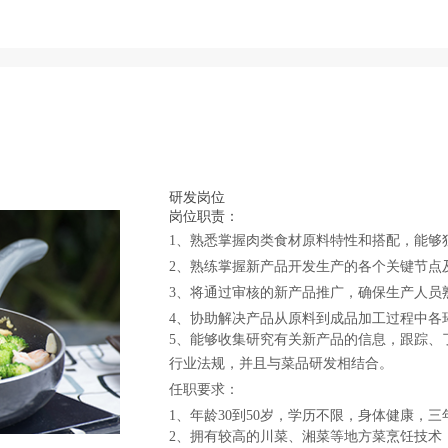
研发岗位
岗位职责：
1、
熟悉掌握
肉
类食材原料特性和搭配，能够
2、熟练掌握新产品开发生产的各个关键节点
3、将通过审核的新产品推广，确保
生产
人员
4
、协助解决产品从原料到成品加工过程中各
5
、能够收集研究有关新产品的信息，跟踪、
行业法规，并且与菜品研发相结合
。
任职
要求
：
1、年龄
30
到
50
岁，学历不限，身体健康，三
2、拥有较高的
川菜、湘菜等地方菜
烹饪技术